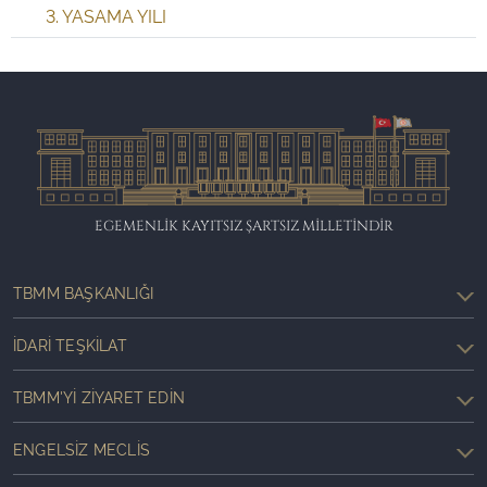
3. YASAMA YILI
EGEMENLİK KAYITSIZ ŞARTSIZ MİLLETİNDİR
TBMM BAŞKANLIĞI
İDARI TEŞKILAT
TBMM'YI ZIYARET EDIN
ENGELSIZ MECLIS