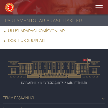
PARLAMENTOLAR ARASI İLİŞKİLER
ULUSLARARASI KOMİSYONLAR
DOSTLUK GRUPLARI
EGEMENLİK KAYITSIZ ŞARTSIZ MİLLETİNDİR
TBMM BAŞKANLIĞI