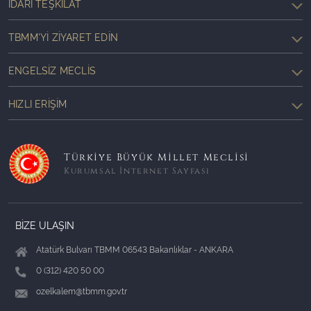
İDARI TEŞKILAT
TBMM'YI ZIYARET EDIN
ENGELSIZ MECLIS
HIZLI ERIŞIM
Türkiye Büyük Millet Meclisi
Kurumsal İnternet Sayfası
BİZE ULAŞIN
Atatürk Bulvarı TBMM 06543 Bakanlıklar - ANKARA
0 (312) 420 50 00
ozelkalem@tbmm.gov.tr