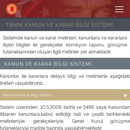
TBMM KANUN VE KARAR BİLGİ SİSTEMİ
Sistemde kanun ve karar metinleri, kanunlara ve kararlara
ilişkin bilgiler ile gerekçeler, komisyon raporu, görüşme
tutanaklarından oluşan ilgili metinler yer almaktadır.
KANUN VE KARAR BİLGİ SİSTEMİ
Kanunlar ile kararlara detaylı bilgi ve metinlerle aşağıdaki
linkten ulaşabilirsiniz.
Kanun ve Karar Bilgi Sistemi
Sistem üzerinden, 10.5.2006 tarihli ve 5496 sayılı Kanundan
itibaren kanunlara,kabul edildiği hali ve çeşitli tarihlerdeki
metinleriyle, gerekçeleriyle, Genel Kurul görüşme
tutanaklarıyla madde bazında ulaşılabilmektedir.