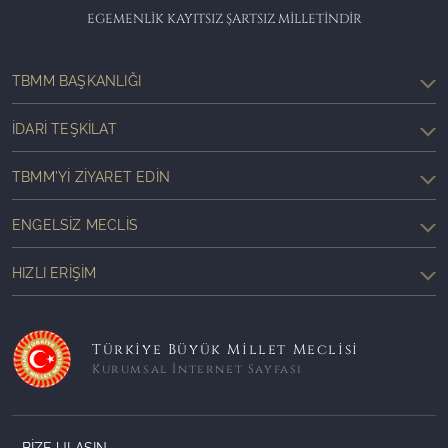
EGEMENLİK KAYITSIZ ŞARTSIZ MİLLETİNDİR
TBMM BAŞKANLIĞI
İDARI TEŞKILAT
TBMM'YI ZIYARET EDIN
ENGELSIZ MECLIS
HIZLI ERIŞIM
Türkiye Büyük Millet Meclisi
Kurumsal İnternet Sayfası
BİZE ULAŞIN