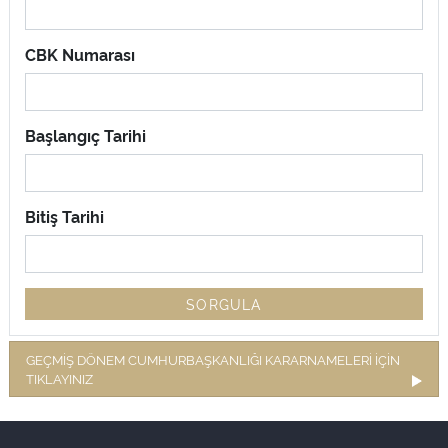
CBK Numarası
Başlangıç Tarihi
Bitiş Tarihi
SORGULA
GEÇMİŞ DÖNEM CUMHURBAŞKANLIĞI KARARNAMELERİ İÇİN
TIKLAYINIZ