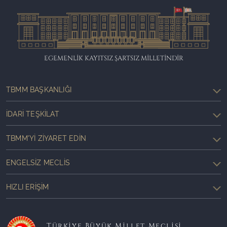
EGEMENLİK KAYITSIZ ŞARTSIZ MİLLETİNDİR
TBMM BAŞKANLIĞI
İDARI TEŞKILAT
TBMM'YI ZIYARET EDIN
ENGELSIZ MECLIS
HIZLI ERIŞIM
Türkiye Büyük Millet Meclisi