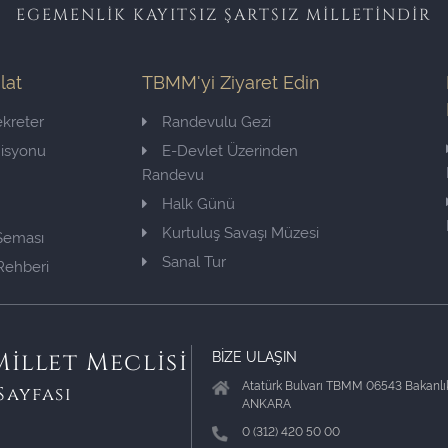
EGEMENLİK KAYITSIZ ŞARTSIZ MİLLETİNDİR
ilat
TBMM'yi Ziyaret Edin
kreter
Randevulu Gezi
misyonu
E-Devlet Üzerinden
Randevu
Halk Günü
Kurtuluş Savaşı Müzesi
 Şeması
Sanal Tur
Rehberi
BİZE ULAŞIN
illet Meclisi
Atatürk Bulvarı TBMM 06543 Bakanlık
Sayfası
ANKARA
0 (312) 420 50 00