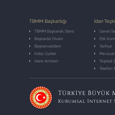
TBMM Başkanlığı
İdari Teşk
TBMM Başkanlık Sitesi
Genel Se
Başkanlık Divanı
Etik Ko
Başkanvekilleri
Tarihçe
Katip Üyeler
Mevzuat
İdare Amirleri
Teşkilat
Telefon 
Türkiye Büyük M
Kurumsal İnternet 