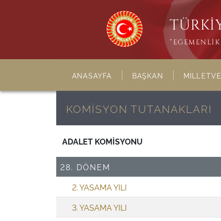
TÜRKİY
“EGEMENLİK 
ANASAYFA
BAŞKAN
MİLLETVE
KOMİSYON TUTANAKLARI
ADALET KOMİSYONU
28. DÖNEM
2. YASAMA YILI
3. YASAMA YILI