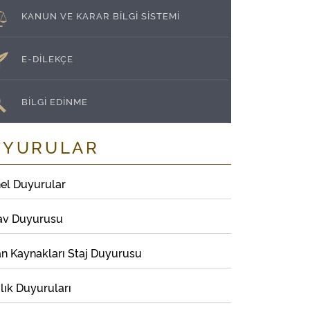
KANUN VE KARAR BİLGİ SİSTEMİ
E-DİLEKÇE
BİLGİ EDİNME
UYURULAR
el Duyurular
av Duyurusu
an Kaynakları Staj Duyurusu
lık Duyuruları