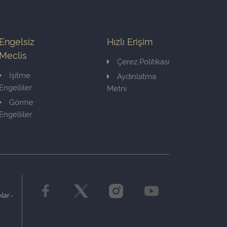
Engelsiz
Hızlı Erişim
Meclis
Çerez Politikası
İşitme
Aydınlatma
Engelliler
Metni
Görme
Engelliler
lar -