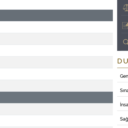
D
Gen
Sın
İns
Sağ