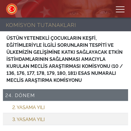
KOMİSYON TUTANAKLARI
ÜSTÜN YETENEKLİ ÇOCUKLARIN KEŞFİ,
EĞİTİMLERİYLE İLGİLİ SORUNLARIN TESPİTİ VE
ÜLKEMİZİN GELİŞİMİNE KATKI SAĞLAYACAK ETKİN
İSTİHDAMLARININ SAĞLANMASI AMACIYLA
KURULAN MECLİS ARAŞTIRMASI KOMİSYONU (10 /
136, 176, 177, 178, 179, 180, 181) ESAS NUMARALI
MECLİS ARAŞTIRMA KOMİSYONU
24. DÖNEM
2. YASAMA YILI
3. YASAMA YILI