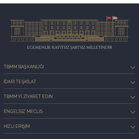
EGEMENLİK KAYITSIZ ŞARTSIZ MİLLETİNDİR
TBMM BAŞKANLIĞI
İDARI TEŞKILAT
TBMM'YI ZIYARET EDIN
ENGELSIZ MECLIS
HIZLI ERIŞIM