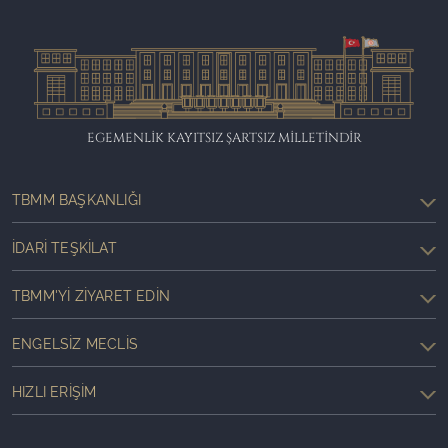
EGEMENLİK KAYITSIZ ŞARTSIZ MİLLETİNDİR
TBMM BAŞKANLIĞI
İDARI TEŞKILAT
TBMM'YI ZIYARET EDIN
ENGELSIZ MECLIS
HIZLI ERIŞIM