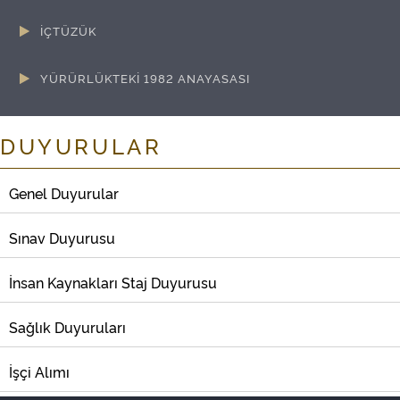
İÇTÜZÜK
METİN VE DEĞİŞİKLİK BİLGİLERİ
GENEL BİLGİLER
YÜRÜRLÜKTEKİ 1982 ANAYASASI
METİN VE DEĞİŞİKLİK BİLGİLERİ
DUYURULAR
Genel Duyurular
Sınav Duyurusu
İnsan Kaynakları Staj Duyurusu
Sağlık Duyuruları
İşçi Alımı