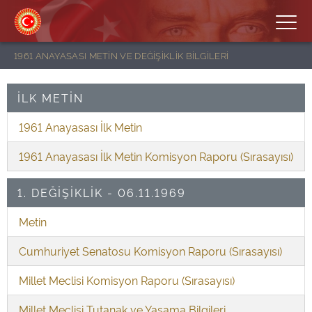
1961 ANAYASASI METİN VE DEĞİŞİKLİK BİLGİLERİ
İLK METİN
1961 Anayasası İlk Metin
1961 Anayasası İlk Metin Komisyon Raporu (Sırasayısı)
1. DEĞİŞİKLİK - 06.11.1969
Metin
Cumhuriyet Senatosu Komisyon Raporu (Sırasayısı)
Millet Meclisi Komisyon Raporu (Sırasayısı)
Millet Meclisi Tutanak ve Yasama Bilgileri