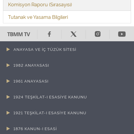
Komisyon Raporu (Sırasayısı)
Tutanak ve Yasama Bilgileri
TBMM TV
ANAYASA VE İÇ TÜZÜK SİTESİ
1982 ANAYASASI
1961 ANAYASASI
GENEL BİLGİLER
1924 TEŞKİLAT-I ESASİYE KANUNU
METİN VE DEĞİŞİKLİK BİLGİLERİ
GENEL BİLGİLER
1921 TEŞKİLAT-I ESASİYE KANUNU
METİN VE DEĞİŞİKLİK BİLGİLERİ
GENEL BİLGİLER
1876 KANUN-I ESASİ
METİN VE DEĞİŞİKLİK BİLGİLERİ
GENEL BİLGİLER