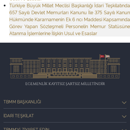
Türkiye Büyük Millet Meclisi Başkanlığı İdari Teşkilatında
657 Sayılı Devlet Memurları Kanunu İle 375 Sayılı Kanun
Hükmünde Kararnamenin Ek 6 ncı Maddesi Kapsamında
Görev Yapan Sözleşmeli Personelin Memur Statüsüne
Atanma İşlemlerine İlişkin Usul ve Esaslar
EGEMENLİK KAYITSIZ ŞARTSIZ MİLLETİNDİR
TBMM BAŞKANLIĞI
İDARI TEŞKILAT
TBMM'YI ZIYARET EDIN