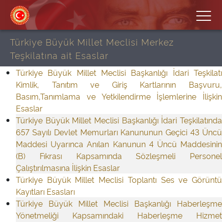
Türkiye Büyük Millet Meclisi Merkez
Teşkilatına ait Esaslar
Türkiye Büyük Millet Meclisi Başkanlığı İdari Teşkilatı
Kimlik, Tanıtım ve Giriş Kartlarının Başvuru,
Basım,Tanımlama ve Yetkilendirme İşlemlerine İlişkin
Esaslar
Türkiye Büyük Millet Meclisi Başkanlığı İdari Teşkilatında
657 Sayılı Devlet Memurları Kanununun Geçici 43 Üncü
Maddesi Uyarınca Anılan Kanunun 4 Üncü Maddesinin
(B) Fıkrası Kapsamında Sözleşmeli Personel
Çalıştırılmasına İlişkin Esaslar
Türkiye Büyük Millet Meclisi Toplantı Ses ve Görüntü
Kayıtları Esasları
Türkiye Büyük Millet Meclisi Başkanlığı Haberleşme
Yönetmeliği Kapsamındaki Haberleşme Hizmet