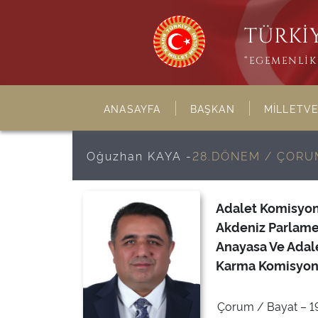
TÜRKİY
“EGEMENLİK 
ANASAYFA
BAŞKAN
MİLLETVE
Oğuzhan KAYA -
28.DÖNEM / ÇORU
Adalet Komisyon
Akdeniz Parlame
Anayasa Ve Adal
Karma Komisyon
Çorum / Bayat – 19