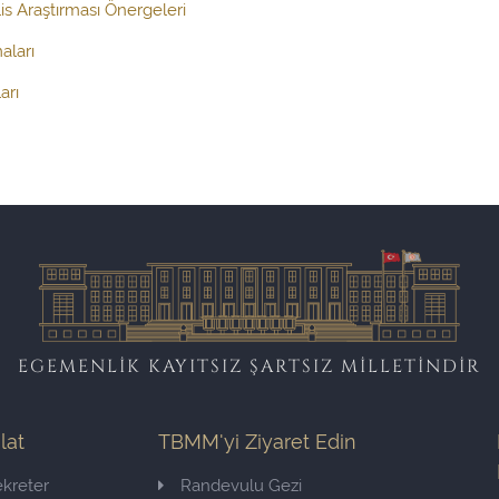
s Araştırması Önergeleri
aları
arı
EGEMENLİK KAYITSIZ ŞARTSIZ MİLLETİNDİR
ilat
TBMM'yi Ziyaret Edin
kreter
Randevulu Gezi