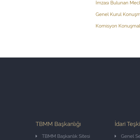
İmzası Bulunan Mecli
Genel Kurul Konuşm
Komisyon Konuşmal
TBMM Başkanlığı
İdari Teşk
TBMM Başkanlık Sitesi
Genel Se