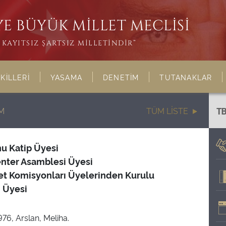
E BÜYÜK MİLLET MECLİSİ
KAYITSIZ ŞARTSIZ MİLLETİNDİR”
KİLLERİ
YASAMA
DENETİM
TUTANAKLAR
M
TÜM LİSTE
T
u Katip Üyesi
nter Asamblesi Üyesi
et Komisyonları Üyelerinden Kurulu
 Üyesi
76, Arslan, Meliha.