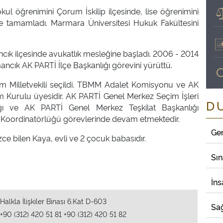
okul öğrenimini Çorum İskilip ilçesinde, lise öğrenimini
e tamamladı. Marmara Üniversitesi Hukuk Fakültesini
cık ilçesinde avukatlık mesleğine başladı. 2006 - 2014
mancık AK PARTİ İlçe Başkanlığı görevini yürüttü.
 Milletvekili seçildi. TBMM Adalet Komisyonu ve AK
 Kurulu üyesidir. AK PARTİ Genel Merkez Seçim İşleri
D
ığı ve AK PARTİ Genel Merkez Teşkilat Başkanlığı
 Koordinatörlüğü görevlerinde devam etmektedir.
Ge
zce bilen Kaya, evli ve 2 çocuk babasıdır.
Sı
İns
Halkla İlişkiler Binası 6.Kat D-603
Sağ
+90 (312) 420 51 81 +90 (312) 420 51 82