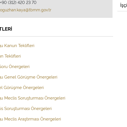
+90 (312) 420 23 70
İşç
oguzhan.kaya@tbmm.gov.tr
TLERİ
u Kanun Teklifleri
 Teklifleri
 Soru Önergeleri
uğu Genel Görüşme Önergeleri
el Görüşme Önergeleri
ğu Meclis Soruşturması Önergeleri
is Soruşturması Önergeleri
ğu Meclis Araştırması Önergeleri