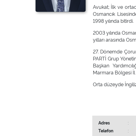
Avukat; İlk ve orta
Osmancık Lisesind
1998 yılında bitirdi.
2003 yılında Osman
yılları arasında Os
27. Dönemde Çorum
PARTİ Grup Yönetim
Başkan Yardımcıl
Marmara Bölgesi İl
Orta düzeyde İngili
Adres
:
Telefon
: