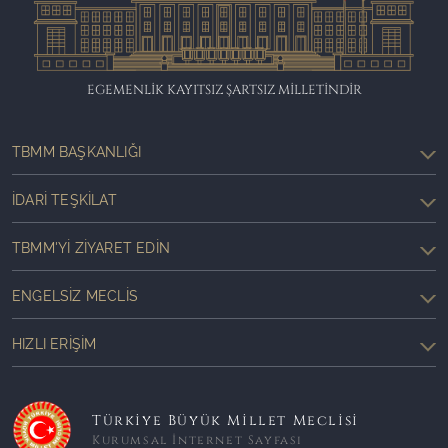
EGEMENLİK KAYITSIZ ŞARTSIZ MİLLETİNDİR
TBMM BAŞKANLIĞI
İDARI TEŞKILAT
TBMM'YI ZIYARET EDIN
ENGELSIZ MECLIS
HIZLI ERIŞIM
Türkiye Büyük Millet Meclisi
Kurumsal İnternet Sayfası