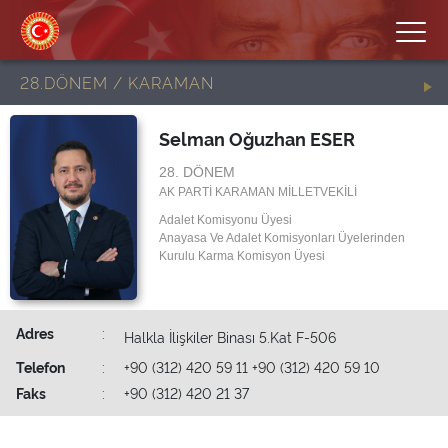
28.DÖNEM / KARAMAN
Selman Oğuzhan ESER
28. DÖNEM
AK PARTİ KARAMAN MİLLETVEKİLİ
Adalet Komisyonu Üyesi
Anayasa Ve Adalet Komisyonları Üyelerinden
Kurulu Karma Komisyon Üyesi
Adres
:
Halkla İlişkiler Binası 5.Kat F-506
Telefon
:
+90 (312) 420 59 11 +90 (312) 420 59 10
Faks
:
+90 (312) 420 21 37